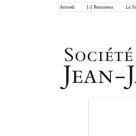
Accueil
J.-J. Rousseau
La So