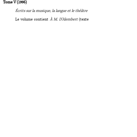
Tome V (1995)
Écrits sur la musique, la langue et le théâtre
Le volume contient
À M. D’Alembert
(texte
plus connu sous le titre
Lettre à D’Alembert
sur les spectacles
, établi par Bernard
Gagnebin et annoté par Jean Rousset),
le
Projet concernant de nouveaux signes
pour la musique
et la
Dissertation sur la
musique moderne
(textes établis par
Bernard Gagnebin et annotés par Sidney
Kleinman), la
Lettre sur l’opéra italien et
français
, la
Lettre à M. Grimm au sujet des
remarques ajoutées à sa lettre sur Omphale
,
la
Lettre d’un symphoniste de l’Académie
royale de musique à ses camarades de
l’orchestre et la Lettre sur la musique