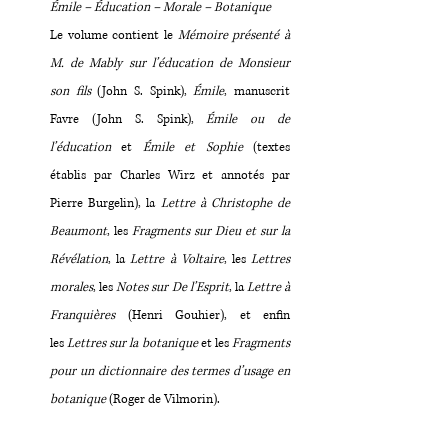
Émile – Éducation – Morale – Botanique
Le volume contient le
Mémoire présenté à
M. de Mably sur l’éducation de Monsieur
son fils
(John S. Spink),
Émile
, manuscrit
Favre (John S. Spink),
Émile ou de
l’éducation
et
Émile et Sophie
(textes
établis par Charles Wirz et annotés par
Pierre Burgelin), la
Lettre à Christophe de
Beaumont
, les
Fragments sur Dieu et sur la
Révélation
, la
Lettre à Voltaire
, les
Lettres
morales
, les
Notes sur De l’Esprit
, la
Lettre à
Franquières
(Henri Gouhier), et enfin
les
Lettres sur la botanique
et les
Fragments
pour un dictionnaire des termes d’usage en
botanique
(Roger de Vilmorin).