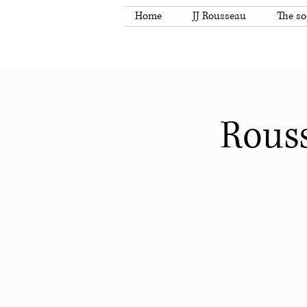
Home
JJ Rousseau
The so
Rouss