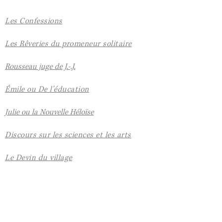
Les Confessions
Les Rêveries du promeneur solitaire
Rousseau juge de J.-.J.
Émile ou De l'éducation
Julie ou la Nouvelle Héloïse
Discours sur les sciences et les arts
Le Devin du village
Lettres écrites de la montagne
Divers