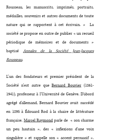
Rousseau, les manuscrits, imprimés, portraits,
médailles, souvenirs et autres documents de toute
nature qui se rapportent à cet écrivain. » La
société se propose en outre de publier « un recueil
périodique de mémoires et de documents »
baptisé
Annales de la Société Jean-Jacques
Rousseau
.
L’un des fondateurs et premier président de la
Société n’est autre que
Bernard Bouvier
(1861-
1941), professeur à l’Université de Genève. D’abord
agrégé d’allemand, Bernard Bouvier avait succédé
en 1895 à Édouard Rod à la chaire de littérature
française.
Marcel Raymond
parle de « son charme
un peu hautain », des « inflexions d'une voix
singulière » et rappelle son « accent persuasif ».