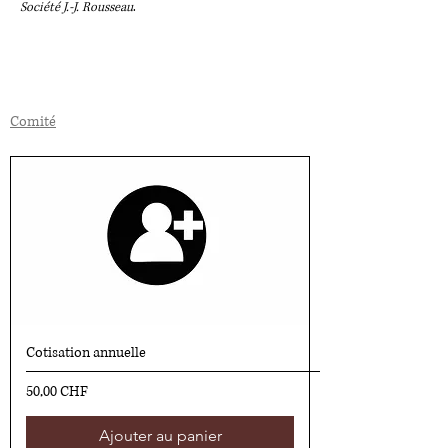
Société J.-J. Rousseau
.
Comité
Statuts de l'association
Rapports d'activité :
2020
2019
Cotisation annuelle
Prix
50,00 CHF
Ajouter au panier