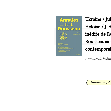
Ukraine / Ju
Héloïse / J.-A
inédite de R
Rousseauism
contempora
Annales de la Soc
Sommaire / C