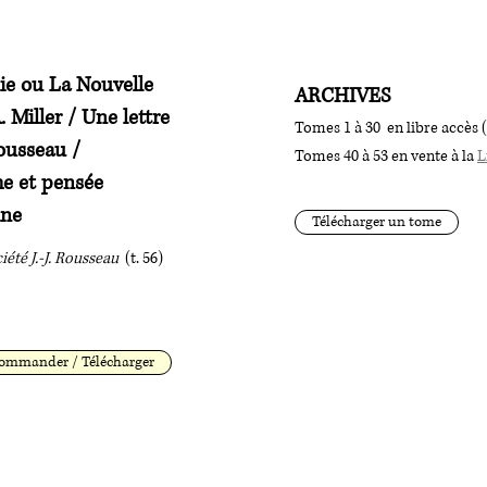
lie ou La Nouvelle
ARCHIVES
. Miller / Une lettre
Tomes 1 à 30 en libre accès (
ousseau /
Tomes 40 à 53 en vente à la
L
e et pensée
ine
Télécharger un tome
iété J.-J. Rousseau
(t. 56)
ommander / Télécharger