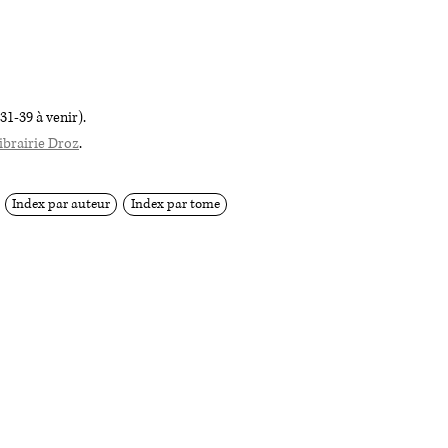
31-39 à venir).
ibrairie Droz
.
Index par auteur
Index par tome