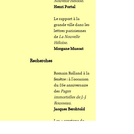
Nouvelle Héloïse
.
Henri Portal
Le rapport à la
grande ville dans les
lettres parisiennes
de
La Nouvelle
Héloïse.
Morgane Muscat
Recherches
Romain Rolland à la
fenêtre : à l'occasion
du 85e anniversaire
des
Pages
immortelles de J.-J.
Rousseau.
Jacques Berchtold
Les « avortons de
Dieu ». Lire
Rousseau à la