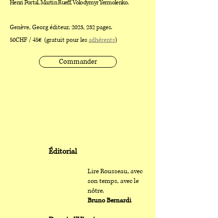
Henri Portal, Martin Rueff, Volodymyr Yermolenko.
Genève, Georg éditeur, 2023, 232 pages.
50CHF / 45€ (gratuit pour les
adhérents
)
Commander
Éditorial
Lire Rousseau, avec
son temps, avec le
nôtre.
Bruno Bernardi