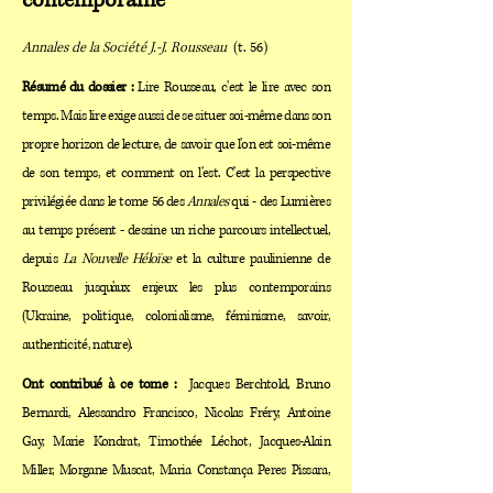
contemporaine
Annales de la Société J.-J. Rousseau
(t. 56)
Résumé du dossier :
Lire Rousseau, c'est le lire avec son
temps. Mais lire exige aussi de se situer soi-même dans son
propre horizon de lecture, de savoir que l'on est soi-même
de son temps, et comment on l'est. C'est la perspective
privilégiée dans le tome 56 des
Annales
qui - des Lumières
au temps présent - dessine un riche parcours intellectuel,
depuis
La Nouvelle Héloïse
et la culture paulinienne de
Rousseau jusqu'aux enjeux les plus contemporains
(Ukraine, politique, colonialisme, féminisme, savoir,
authenticité, nature).
Ont contribué à ce tome :
Jacques Berchtold, Bruno
Bernardi, Alessandro Francisco, Nicolas Fréry, Antoine
Gay, Marie Kondrat, Timothée Léchot, Jacques-Alain
Miller, Morgane Muscat, Maria Constança Peres Pissara,