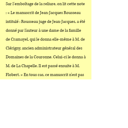
Sur l'emboîtage de la reliure, on lit cette note
: « Le manuscrit de Jean-Jacques Rousseau
intitulé : Rousseau juge de Jean-Jacques, a été
donné par l'auteur à une dame de la famille
de Cramayel, qui le donna elle-même à M. de
Clérigny, ancien administrateur général des
Domaines de la Couronne. Celui-ci le donna à
M. de La Chapelle. Il est passé ensuite à M.
Flobert. » En tous cas, ce manuscrit n'est pas
celui que Rousseau confia à Condillac.
Bibliographie
A. Badin, "Les manuscrits de J.-J. Rousseau de
la Chambre des députés", article de la
Nouvelle Revue, du 25 novembre 1888.