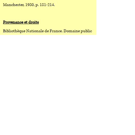
Manchester, 1980, p. 181-214.
Provenance et droits
Bibliothèque Nationale de France. Domaine public
(
conditions d'utilisation
).
Télécharger (15 Mo)
COPIE AUTOGRAPHE POUR LA
MARÉCHALE DE LUXEMBOURG
Présentation du contenu
Cette copie autographe de
La nouvelle Héloïse
fut
faite par Rousseau pour la maréchale de