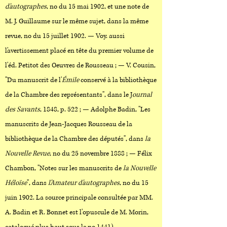
d'autographes
, no du 15 mai 1902, et une note de
M. J. Guillaume sur le même sujet, dans la même
revue, no du 15 juillet 1902. — Voy. aussi
l'avertissement placé en tête du premier volume de
l'éd. Petitot des Oeuvres de Rousseau ; — V. Cousin,
"Du manuscrit de l'
Émile
conservé à la bibliothèque
de la Chambre des représentants", dans le J
ournal
des Savants
, 1848, p. 522 ; — Adolphe Badin, "Les
manuscrits de Jean-Jacques Rousseau de la
bibliothèque de la Chambre des députés", dans
la
Nouvelle Revue
, no du 25 novembre 1888 ; — Félix
Chambon, "Notes sur les manuscrits de
la Nouvelle
Héloïse
", dans
l'Amateur d'autographes
, no du 15
juin 1902. La source principale consultée par MM.
A. Badin et R. Bonnet est l'opuscule de M. Morin,