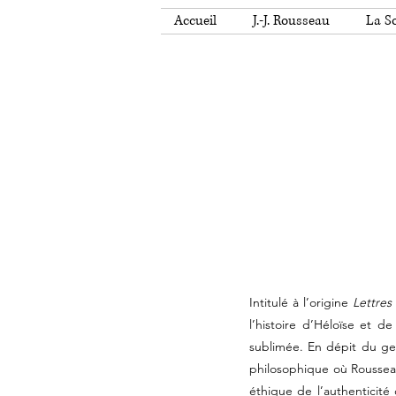
Accueil
J.-J. Rousseau
La So
Intitulé à l’origine
Lettres
l’histoire d’Héloïse et 
sublimée. En dépit du g
philosophique où Rousseau
éthique de l’authenticité