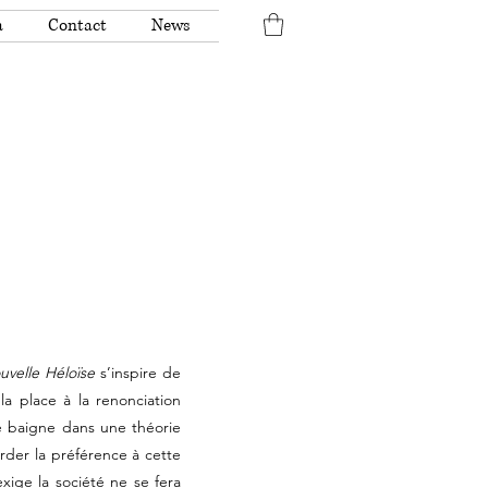
a
Contact
News
uvelle Héloïse
s’inspire de
a place à la renonciation
e baigne dans une théorie
rder la préférence à cette
xige la société ne se fera