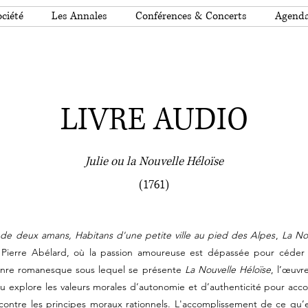
ciété
Les Annales
Conférences & Concerts
Agend
LIVRE AUDIO
Julie ou la Nouvelle Héloïse
(1761)
 de deux amans, Habitans d'une petite ville au pied des Alpes
,
La No
de Pierre Abélard, où la passion amoureuse est dépassée pour céder l
enre romanesque sous lequel se présente
La Nouvelle Héloïse
, l’œuvr
 explore les valeurs morales d’autonomie et d’authenticité pour acco
 contre les principes moraux rationnels. L'accomplissement de ce qu’e