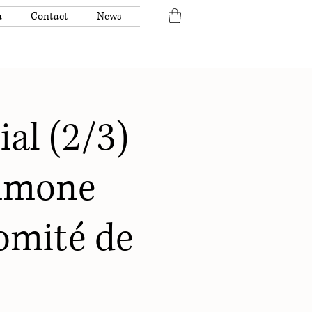
a
Contact
News
ial (2/3)
Simone
omité de