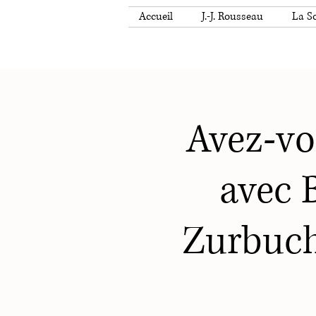
Accueil
J.-J. Rousseau
La So
Avez-vou
avec 
Zurbuch