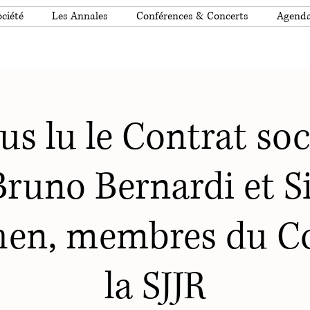
ciété
Les Annales
Conférences & Concerts
Agend
s lu le Contrat soc
Bruno Bernardi et 
en, membres du C
la SJJR