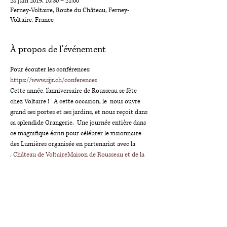
28 juin 2019, 10:30 – 21:00
Ferney-Voltaire, Route du Château, Ferney-
Voltaire, France
À propos de l'événement
Pour écouter les conférences: 
https://www.sjjr.ch/conferences
Cette année, l’anniversaire de Rousseau se fête 
chez Voltaire !   A cette occasion, le 
 nous ouvre 
grand ses portes et ses jardins, et nous reçoit dans 
sa splendide Orangerie.  Une journée entière dans 
ce magnifique écrin pour célébrer le visionnaire 
des Lumières organisée en partenariat avec la 
. 
Château de Voltaire
Maison de Rousseau et de la 
Littérature
Dès 10h30, vous pourrez assister aux conférences 
et participer aux discussions dans le cadre de 
notre colloque consacré à la différence sexuelle.   
A 20h, le pianiste Gabriel Zufferey s’inspirera d’une 
composition de Rousseau et de pièces du XVIIIe 