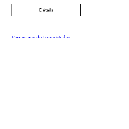
Détails
Vernissage du tome 55 des
Annales de la Société J.-J.
Rousseau
jeu. 09 mars
Plus d'infos
Détails
Rousseau à l'heure de
l'écoféminisme