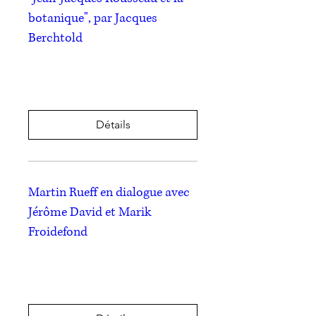
botanique", par Jacques
Berchtold
jeu. 20 juin
Plus d'infos
Détails
Martin Rueff en dialogue avec
Jérôme David et Marik
Froidefond
mer. 22 mai
Plus d'infos